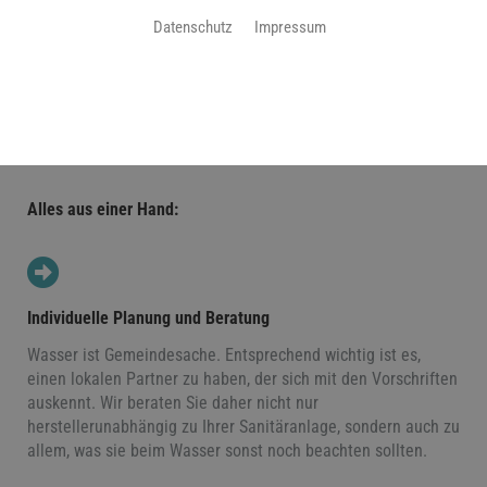
Datenschutz
Impressum
Ob Neubau oder Sanierung: Eine Sanitäranlage muss gut
geplant und professionell installiert sein. Fink GmbH ist Ihr
Fachhandwerker aus der Region für eine umfassende
Planung, professionelle Installation und regelmäßige
Wartung.
Alles aus einer Hand:
Individuelle Planung und Beratung
Wasser ist Gemeindesache. Entsprechend wichtig ist es,
einen lokalen Partner zu haben, der sich mit den Vorschriften
auskennt. Wir beraten Sie daher nicht nur
herstellerunabhängig zu Ihrer Sanitäranlage, sondern auch zu
allem, was sie beim Wasser sonst noch beachten sollten.