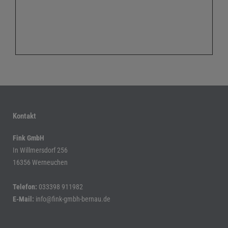
Kontakt
Fink GmbH
In Willmersdorf 256
16356 Werneuchen
Telefon:
033398 911982
E-Mail:
info@fink-gmbh-bernau.de