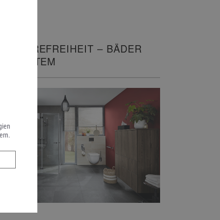
ARRIEREFREIHEIT – BÄDER
IT SYSTEM
gien
ern.