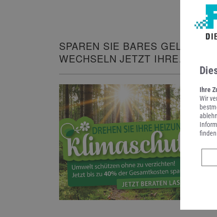
SPAREN SIE BARES GELD UND
WECHSELN JETZT IHRE
HEIZUNG!
Die
Ihre Z
Wir ve
bestmö
ablehn
Inform
finden