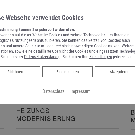
wir eine sorgfältige und termingerechte Ausführung aller Arbeiten 
se Webseite verwendet Cookies
ustimmung können Sie jederzeit widerrufen.
rwenden auf dieser Webseite Cookies und weitere Technologien, um Ihnen ein
gliches Nutzungserlebnis zu bieten. Sie können das Setzen von Cookies auch
en und unsere Seite nur mit den technisch notwendigen Cookies nutzen. Weitere
ationen, sowie eine detaillierte Übersicht der Cookies und eingesetzten Technolo
 Sie in unserer
Datenschutzerklärung
. Sie können Ihre
Einstellungen
jederzeit änd
Heizungswechsel im Komplettpaket
Ablehnen
Ablehnen
Einstellungen
Akzeptieren
Datenschutz
Impressum
HEIZUNGS-
B
MODERNISIERUNG
M