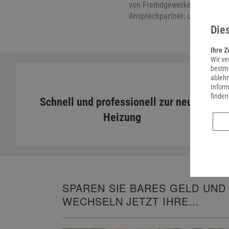
von Fremdgewerken. So können 
Ansprechpartner: uns.
Die
Ihre Z
Wir ve
bestmö
ablehn
Inform
finden
Schnell und professionell zur neuen
Heizung
SPAREN SIE BARES GELD UND
WECHSELN JETZT IHRE
HEIZUNG!