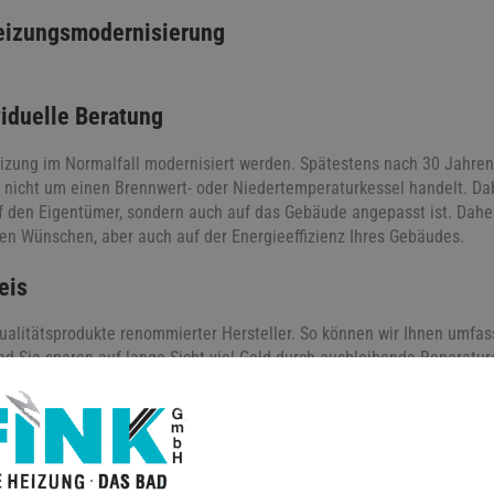
eizungsmodernisierung
iduelle Beratung
izung im Normalfall modernisiert werden. Spätestens nach 30 Jahren 
h nicht um einen Brennwert- oder Niedertemperaturkessel handelt. Dab
f den Eigentümer, sondern auch auf das Gebäude angepasst ist. Dahe
en Wünschen, aber auch auf der Energieeffizienz Ihres Gebäudes.
reis
ualitätsprodukte renommierter Hersteller. So können wir Ihnen umfas
nd Sie sparen auf lange Sicht viel Geld durch ausbleibende Reparatu
Fördermitteln durch BAFA und KfW, wodurch Sie zusätzlich Geld spar
ingerechte Installation
asheizung, Hybridlösung oder Wärmepumpe, wir übernehmen Lieferung,