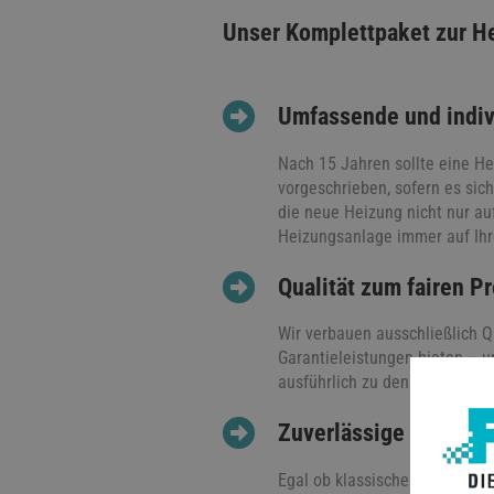
Unser Komplettpaket zur H
Umfassende und indiv
Nach 15 Jahren sollte eine He
vorgeschrieben, sofern es sic
die neue Heizung nicht nur au
Heizungsanlage immer auf Ihr
Qualität zum fairen P
Wir verbauen ausschließlich Q
Garantieleistungen bieten – u
ausführlich zu den möglichen 
Zuverlässige und term
Egal ob klassische Öl- oder G