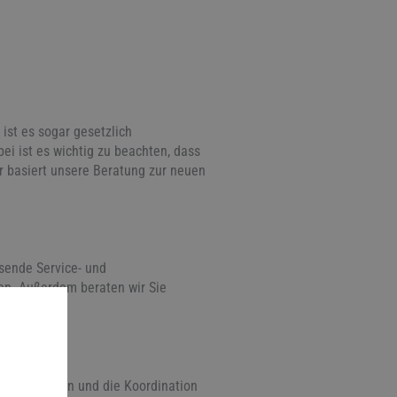
ist es sogar gesetzlich
ei ist es wichtig zu beachten, dass
r basiert unsere Beratung zur neuen
sende Service- und
ren. Außerdem beraten wir Sie
en können.
 Installation und die Koordination