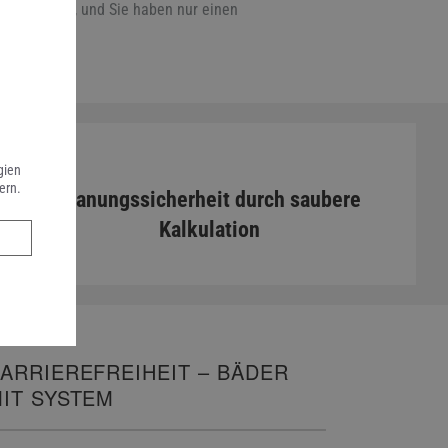
versprechen, und Sie haben nur einen
gien
ern.
Planungssicherheit durch saubere
Kalkulation
ARRIEREFREIHEIT – BÄDER
IT SYSTEM