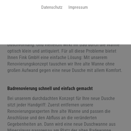
Datenschutz
Impressum
Es gibt gute Gründe, eine alte Badewanne durch einen
modernen großzügigen Duschplatz zu ersetzen: Sie nutzen z.
B. die Wanne meistens zum Duschen und immer seltener für
ein Vollbad. Sie ärgern sich über den hohen Einstieg, die
mangelnde Bewegungsfreiheit oder das Hantieren mit dem
Duschvorhang. Und vielleicht wirkt Ihr Bad durch die Wanne
optisch klein und antiquiert. Für all diese Probleme bietet
Ihnen Fink GmbH eine einfache Lösung: Mit unserem
Renovierungskonzept tauschen wir Ihre alte Wanne ohne
großen Aufwand gegen eine neue Dusche mit allem Komfort.
Badrenovierung schnell und einfach gemacht
Bei unserem durchdachten Konzept für Ihre neue Dusche
sitzt jeder Handgriff: Zuerst entfernen unsere
Renovierungsexperten Ihre alte Wanne und passen die
Anschlüsse und den Abfluss an die veränderten
Gegebenheiten an. Dann wird eine neue Duschwanne aus
Mineralguss passgenau am Platz der alten Badewanne