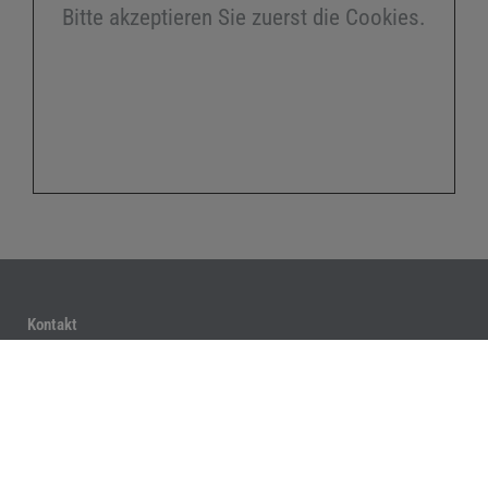
Bitte akzeptieren Sie zuerst die Cookies.
Kontakt
Fink GmbH
In Willmersdorf 256
16356 Werneuchen
Telefon:
033398 911982